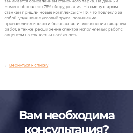
занимается обновлением станочного парка. На данный
момент обновлено 75% оборудования. На смену старым
станкам пришли новые комплексы с ЧПУ, что повлекло за
собой улучшение условий труда, повышение
производительности и безопасности выполнения токарных
работ, а также расширение спектра исполняемых работ с
акцентом на точность и надёжность.
←
Вернуться к списку
Вам необходима
консультация?