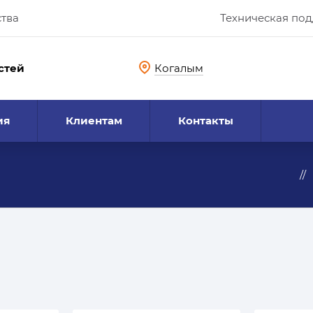
ства
Техническая по
стей
Когалым
ия
Клиентам
Контакты