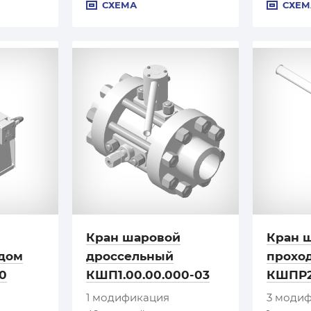
СХЕМА
СХЕМ
Кран шаровой
Кран 
дом
дроссельный
прохо
0
КШП1.00.00.000-03
КШПР2
1 модификация
3 моди