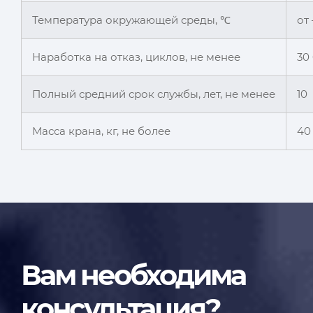
Температура окружающей среды, ℃
от
Наработка на отказ, циклов, не менее
30
Полный средний срок службы, лет, не менее
10
Масса крана, кг, не более
40
Вам необходима
консультация?