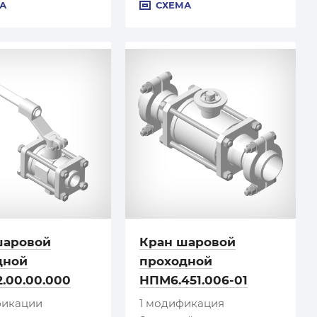
А
СХЕМА
шаровой
Кран шаровой
дной
проходной
.00.00.000
НПМ6.451.006-01
фикации
1 модификация