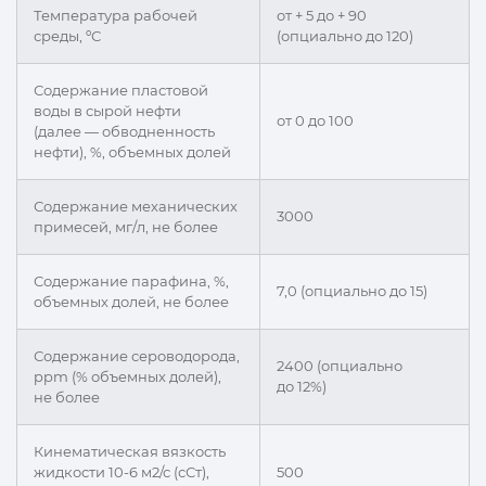
Температура рабочей
от + 5 до + 90
среды, ºС
(опциально до 120)
Содержание пластовой
воды в сырой нефти
от 0 до 100
(далее — обводненность
нефти), %, объемных долей
Содержание механических
3000
примесей, мг/л, не более
Содержание парафина, %,
7,0 (опциально до 15)
объемных долей, не более
Содержание сероводорода,
2400 (опциально
ppm (% объемных долей),
до 12%)
не более
Кинематическая вязкость
жидкости 10-6 м2/с (сСт),
500