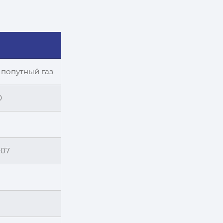
, попутный газ
0
007