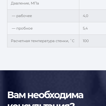
Давление, МПа
— рабочее
4,0
— пробное
5,4
Расчетная температура стенки, ˚С
100
Вам необходима