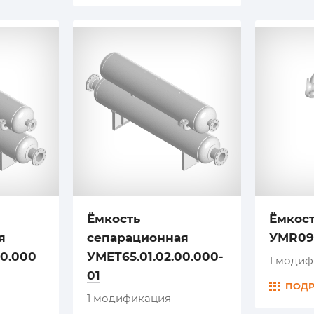
Ёмкость
Ёмкос
я
сепарационная
УМR09.
00.000
УМЕТ65.01.02.00.000-
1 моди
01
ПОД
1 модификация