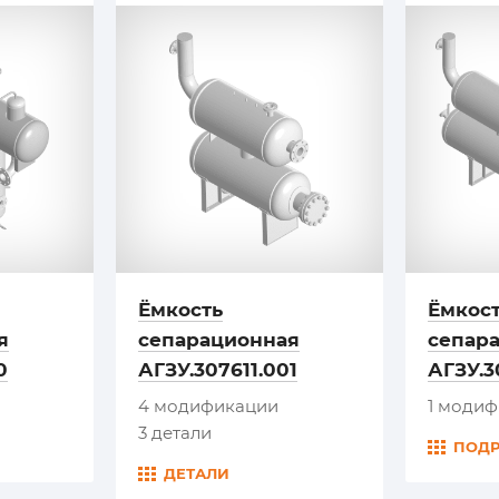
Ёмкость
Ёмкос
я
сепарационная
сепар
0
АГЗУ.307611.001
АГЗУ.3
4 модификации
1 моди
3 детали
ПОД
ДЕТАЛИ