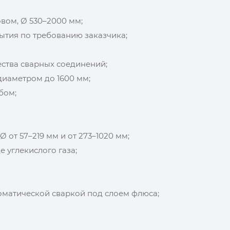
овом, Ø 530–2000 мм;
ытия по требованию заказчика;
ества сварных соединений;
иаметром до 1600 мм;
бом;
от 57–219 мм и от 273–1020 мм;
 углекислого газа;
оматической сваркой под слоем флюса;