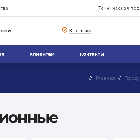
ства
Техническая по
стей
Когалым
ия
Клиентам
Контакты
Главная
Проду
ционные