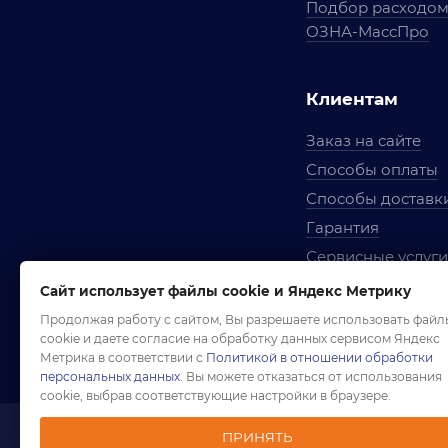
Подбор расходо
ОЗНА-МассПро
Клиентам
Заказ на сайте
Способы оплаты
Способы доставк
Гарантия
Сервисные услуги
Вопросы и ответ
Сайт использует файлы cookie и Яндекс Метрику
Условия сотрудни
Продолжая работу с сайтом, Вы разрешаете использовать файл
cookie и даете согласие на обработку данных сервисом Яндекс
Правила использ
Метрика в соответствии с
Политикой в отношении обработки
персональных данных
. Вы можете отказаться от использования
cookie, выбрав соответствующие настройки в браузере.
ПРИНЯТЬ