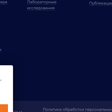
мера
Лабораторные
Публикаци
исследования
и
ы
чества
ы
ования
Политика обработки персональны