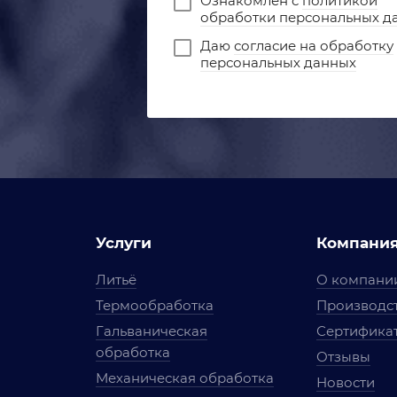
Ознакомлен с
политикой
обработки персональных д
Даю
согласие на обработку
персональных данных
Услуги
Компани
Литьё
О компани
Термообработка
Производст
Гальваническая
Сертифика
обработка
Отзывы
Механическая обработка
Новости