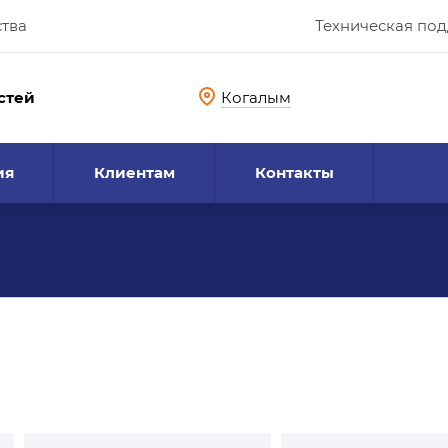
ства
Техническая по
стей
Когалым
ия
Клиентам
Контакты