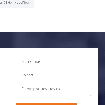
ра ОЗНА-МассПро