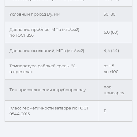
Условный проход Dу, мм
50, 80
Давление пробное, МПа (кгс/см2)
6,0 (60)
по ГОСТ 356
Давление испытаний, МПа (кгс/см2)
4,4 (44)
Температура рабочей среды, °С,
от + 5
в пределах
до +100
под
Тип присоединения к трубопроводу
приварку
Класс герметичности затвора по ГОСТ
Е
9544-2015