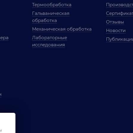
Термообработка
Производст
Гальваническая
Сертифика
обработка
Отзывы
Механическая обработка
Новости
мера
Лабораторные
Публикаци
исследования
и
ы
чества
ы