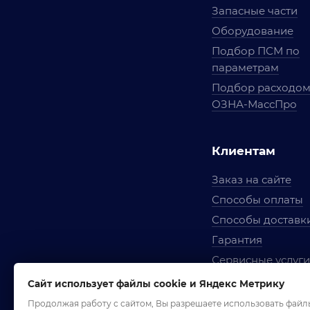
Запасные части
Оборудование
Подбор ПСМ по
параметрам
Подбор расходо
ОЗНА-МассПро
Клиентам
Заказ на сайте
Способы оплаты
Способы доставк
Гарантия
Сервисные услуги
Вопросы и ответ
Сайт использует файлы cookie и Яндекс Метрику
Условия сотрудни
Продолжая работу с сайтом, Вы разрешаете использовать файл