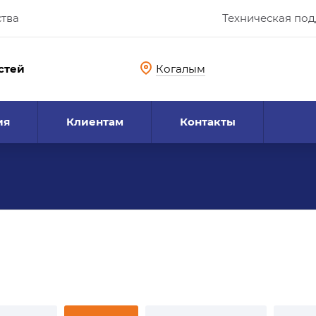
ства
Техническая по
стей
Когалым
ия
Клиентам
Контакты