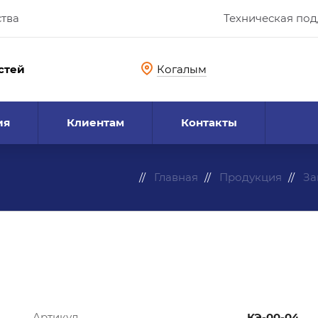
ства
Техническая по
стей
Когалым
ия
Клиентам
Контакты
Главная
Продукция
За
Артикул
КЭ-00-04