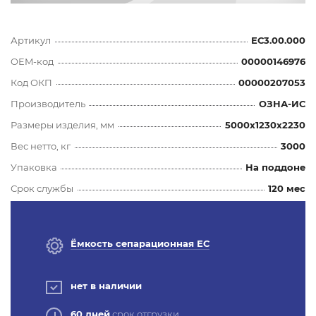
Артикул
ЕС3.00.000
OEM-код
00000146976
Код ОКП
00000207053
Производитель
ОЗНА-ИС
Размеры изделия, мм
5000x1230x2230
Вес нетто, кг
3000
Упаковка
На поддоне
Срок службы
120 мес
Ёмкость сепарационная ЕС
нет в наличии
60 дней
срок отгрузки