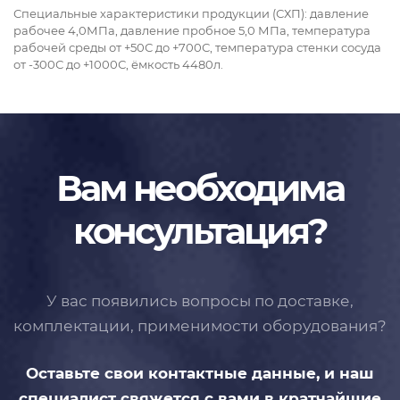
Специальные характеристики продукции (СХП): давление
рабочее 4,0МПа, давление пробное 5,0 МПа, температура
рабочей среды от +5
0
С до +70
0
С, температура стенки сосуда
от -30
0
С до +100
0
С, ёмкость 4480л.
Вам необходима
консультация?
У вас появились вопросы по доставке,
комплектации, применимости
оборудования?
Оставьте свои контактные данные,
и наш
специалист свяжется с вами
в кратчайшие