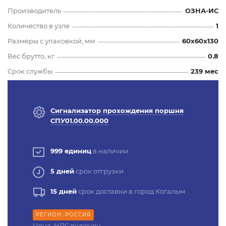
Производитель
ОЗНА-ИС
Количество в узле
1
Размеры с упаковкой, мм
60x60x130
Вес брутто, кг
0.8
Срок службы
239 мес
Сигнализатор прохождения поршня
СПУ01.00.00.000
999 единиц
в наличии
5 дней
срок отгрузки
15 дней
срок доставки в город Когалым
РЕГИОН: РОССИЯ
Цена, НДС включен