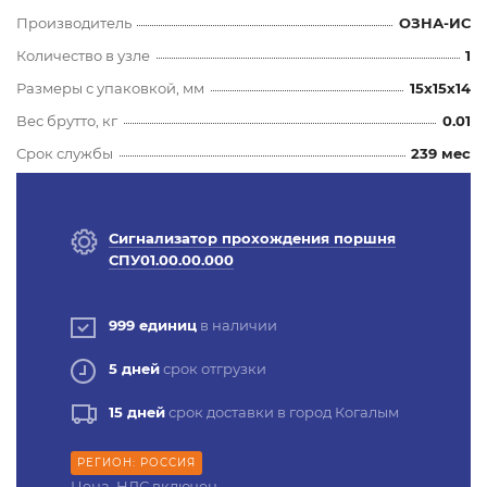
Производитель
ОЗНА-ИС
Количество в узле
1
Размеры с упаковкой, мм
15x15x14
Вес брутто, кг
0.01
Срок службы
239 мес
Сигнализатор прохождения поршня
СПУ01.00.00.000
999 единиц
в наличии
5 дней
срок отгрузки
15 дней
срок доставки в город Когалым
РЕГИОН: РОССИЯ
Цена, НДС включен