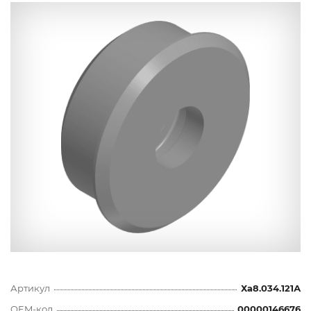
Артикул
Ха8.034.121А
OEM-код
00000146676