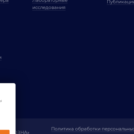
мера
Лабораторные
Публикаци
исследования
и
ы
чества
ования
ы
Политика обработки персональны
ания «ОЗНА»