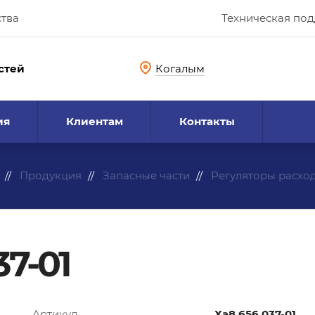
ства
Техническая по
стей
Когалым
ия
Клиентам
Контакты
Продукция
Запасные части
Регуляторы расхо
37-01
Артикул
Ха8.656.037-01