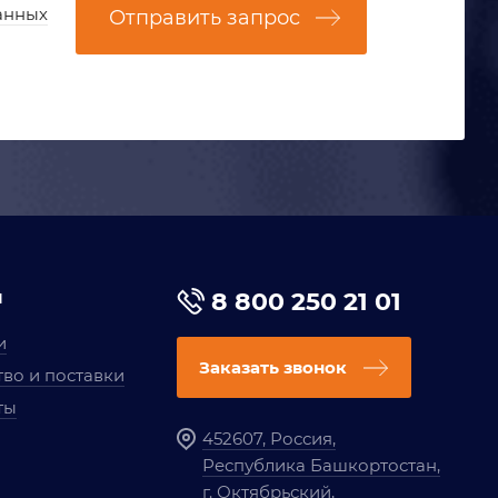
анных
Отправить запрос
я
8 800 250 21 01
и
Заказать звонок
во и поставки
ты
452607, Россия,
Республика Башкортостан,
г. Октябрьский,