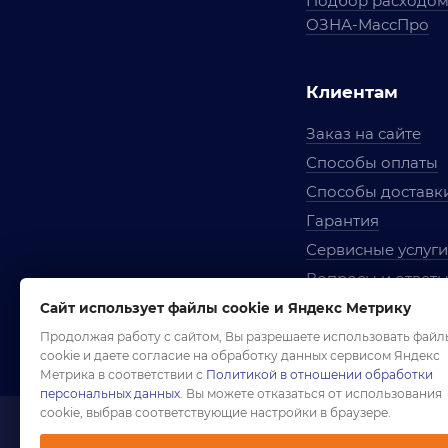
Подбор расходо
ОЗНА-МассПро
Клиентам
Заказ на сайте
Способы оплаты
Способы доставк
Гарантия
Сервисные услуги
Вопросы и ответ
Условия сотрудни
Сайт использует файлы cookie и Яндекс Метрику
Правила использ
Продолжая работу с сайтом, Вы разрешаете использовать файл
cookie и даете согласие на обработку данных сервисом Яндекс
Метрика в соответствии с
Политикой в отношении обработки
персональных данных
. Вы можете отказаться от использования
cookie, выбрав соответствующие настройки в браузере.
1958-2026 ©
Комп