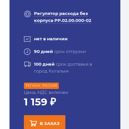
Регулятор расхода без
корпуса РР.02.00.000-02
нет в наличии
90 дней
срок отгрузки
100 дней
срок доставки в
город Когалым
РЕГИОН: РОССИЯ
Цена, НДС включен
1 159 ₽
В ЗАКАЗ