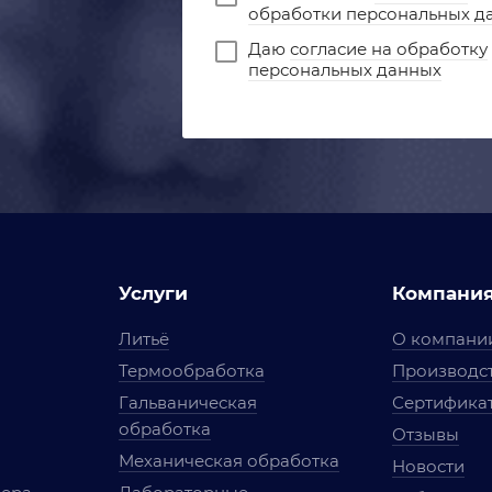
обработки персональных д
Даю
согласие на обработку
персональных данных
Услуги
Компани
Литьё
О компани
Термообработка
Производст
Гальваническая
Сертифика
обработка
Отзывы
Механическая обработка
Новости