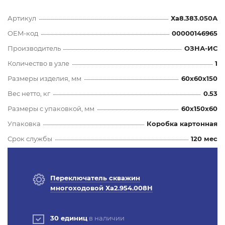
Артикул
Ха8.383.050А
OEM-код
00000146965
Производитель
ОЗНА-ИС
Количество в узле
1
Размеры изделия, мм
60x60x150
Вес нетто, кг
0.53
Размеры с упаковкой, мм
60x150x60
Упаковка
Коробка картонная
Срок службы
120 мес
Переключатель скважин
многоходовой Ха2.954.008Н
30 единиц
в наличии