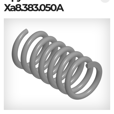
Ха8.383.050А