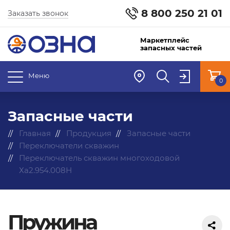
8 800 250 21 01
Заказать звонок
Маркетплейс
запасных частей
Меню
0
Запасные части
Главная
Продукция
Запасные части
Переключатели скважин
Переключатель скважин многоходовой
Ха2.954.008Н
Пружина