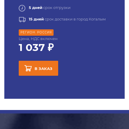
5 дней
срок отгрузки
15 дней
срок доставки в город Когалым
РЕГИОН: РОССИЯ
Цена, НДС включен
1 037 ₽
В ЗАКАЗ