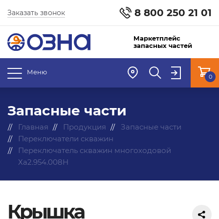
8 800 250 21 01
Заказать звонок
Маркетплейс
запасных частей
Меню
0
Запасные части
Главная
Продукция
Запасные части
Переключатели скважин
Переключатель скважин многоходовой
Ха2.954.008Н
Крышка