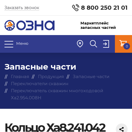
8 800 250 21 01
Заказать звонок
Маркетплейс
запасных частей
Меню
0
Запасные части
Главная
Продукция
Запасные части
Переключатели скважин
Переключатель скважин многоходовой
Ха2.954.008Н
Кольцо Ха8.241.042