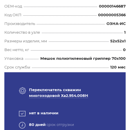
OEM-код
00000146687
Код ОКП
00000005366
Производитель
ОЗНА-ИС
Количество в узле
1
Размеры изделия, мм
52x52x1
Вес нетто, кг
0
Упаковка
Мешок полиэтиленовый гриппер 70х100
Срок службы
120 мес
Переключатель скважин
многоходовой Ха2.954.008Н
нет в наличии
80 дней
срок отгрузки