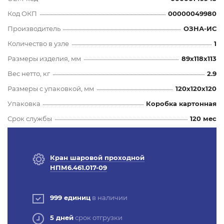
Код ОКП
00000049980
Производитель
ОЗНА-ИС
Количество в узле
1
Размеры изделия, мм
89x118x113
Вес нетто, кг
2.9
Размеры с упаковкой, мм
120x120x120
Упаковка
Коробка картонная
Срок службы
120 мес
Кран шаровой проходной
НПМ6.461.017-09
999 единиц
в наличии
5 дней
срок отгрузки