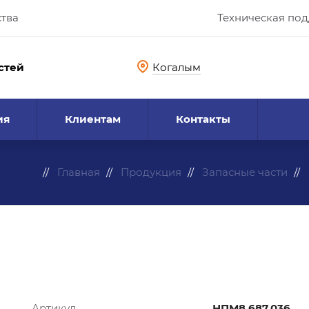
ства
Техническая по
стей
Когалым
ия
Клиентам
Контакты
Главная
Продукция
Запасные части
Артикул
НПМ8.687.036