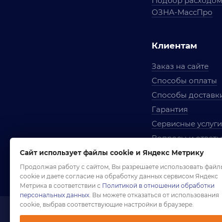
Подбор расходо
ОЗНА-МассПро
Клиентам
Заказ на сайте
Способы оплаты
Способы доставк
Гарантия
Сервисные услуги
Вопросы и ответ
Условия сотрудни
Сайт использует файлы cookie и Яндекс Метрику
Правила использ
Продолжая работу с сайтом, Вы разрешаете использовать файл
cookie и даете согласие на обработку данных сервисом Яндекс
Метрика в соответствии с
Политикой в отношении обработки
персональных данных
. Вы можете отказаться от использования
cookie, выбрав соответствующие настройки в браузере.
1958-2026 ©
Комп