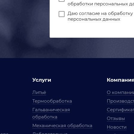
обработки персональных д
Даю
согласие на обработку
персональных данных
Услуги
Компани
Литьё
О компани
Термообработка
Производст
Гальваническая
Сертифика
обработка
Отзывы
Механическая обработка
Новости