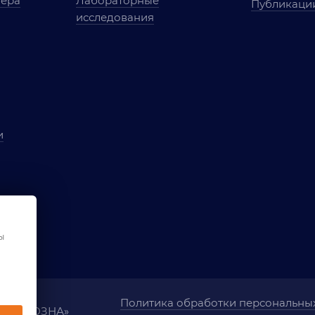
мера
Лабораторные
Публикаци
исследования
и
ы
чества
ования
ы
Политика обработки персональны
ания «ОЗНА»