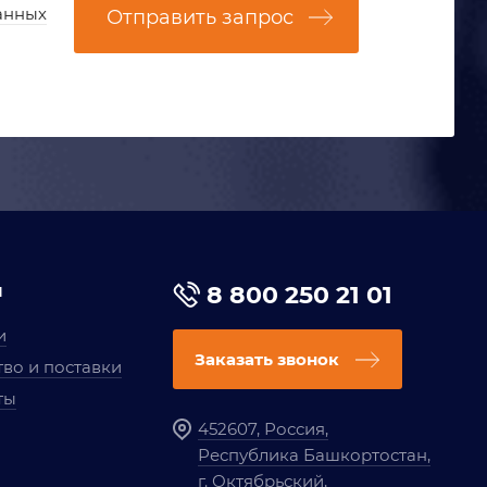
анных
Отправить запрос
я
8 800 250 21 01
и
Заказать звонок
во и поставки
ты
452607, Россия,
Республика Башкортостан,
г. Октябрьский,