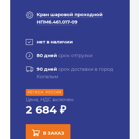
Кран шаровой проходной
НПМ6.461.017-09
нет в наличии
80 дней
срок отгрузки
90 дней
срок доставки в город
Когалым
РЕГИОН: РОССИЯ
Цена, НДС включен
2 684 ₽
В ЗАКАЗ