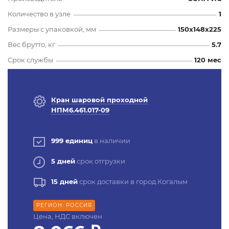
Количество в узле
1
Размеры с упаковкой, мм
150x148x225
Вес брутто, кг
5.7
Срок службы
120 мес
Кран шаровой проходной
НПМ6.461.017-09
999 единиц
в наличии
5 дней
срок отгрузки
15 дней
срок доставки в город Когалым
РЕГИОН: РОССИЯ
Цена, НДС включен