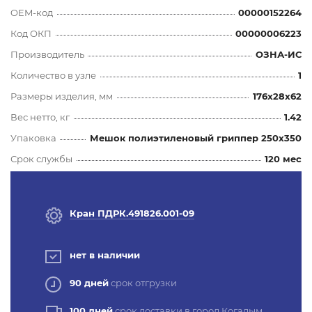
OEM-код
00000152264
Код ОКП
00000006223
Производитель
ОЗНА-ИС
Количество в узле
1
Размеры изделия, мм
176x28x62
Вес нетто, кг
1.42
Упаковка
Мешок полиэтиленовый гриппер 250х350
Срок службы
120 мес
Кран ПДРК.491826.001-09
нет в наличии
90 дней
срок отгрузки
100 дней
срок доставки в город Когалым