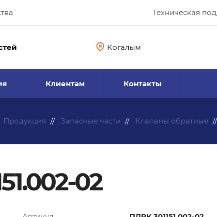
ства
Техническая по
стей
Когалым
ия
Клиентам
Контакты
Продукция
Запасные части
Клапаны обратные
51.002-02
Артикул
ПДРК.301151.002-02