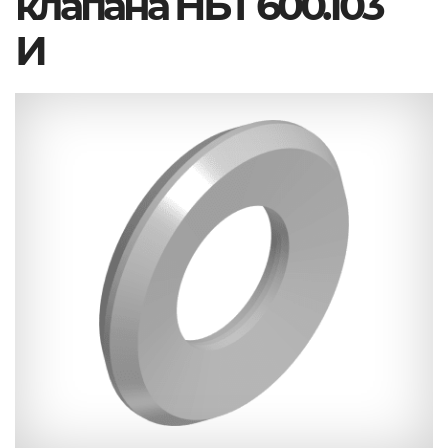
клапана НБТ 600.103
И