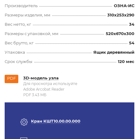
Производитель
ОЗНА-ИС
Размеры изделия, мм
310x253x290
Вес нетто, кг
34
Размеры с упаковкой, мм
520x670x300
Вес брутто, кг
54
Упаковка
Ящик деревянный
Срок службы
120 мес
3D-модель узла
PDF
Для просмотра используйте
Adobe Arcobat Reader
PDF 3.43 MБ
Кран КШТ10.00.00.000