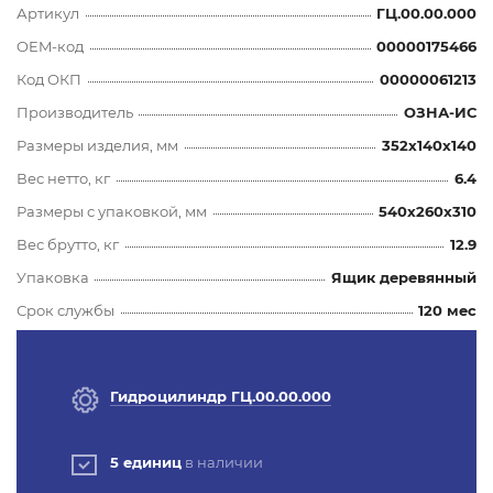
Артикул
ГЦ.00.00.000
OEM-код
00000175466
Код ОКП
00000061213
Производитель
ОЗНА-ИС
Размеры изделия, мм
352x140x140
Вес нетто, кг
6.4
Размеры с упаковкой, мм
540x260x310
Вес брутто, кг
12.9
Упаковка
Ящик деревянный
Срок службы
120 мес
Гидроцилиндр ГЦ.00.00.000
5 единиц
в наличии